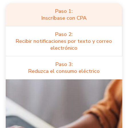
Paso 1:
Inscríbase con CPA
Paso 2:
Recibir notificaciones por texto y correo
electrónico
Paso 3:
Reduzca el consumo eléctrico