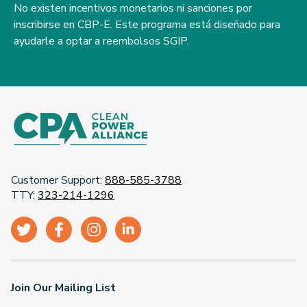
No existen incentivos monetarios ni sanciones por
inscribirse en CBP-E. Este programa está diseñado para
ayudarle a optar a reembolsos SGIP.
Customer Support:
888-585-3788
TTY:
323-214-1296
Join Our Mailing List