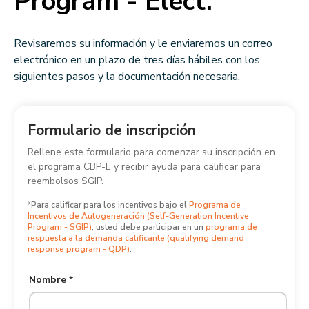
Program - Elect.
Revisaremos su información y le enviaremos un correo
electrónico en un plazo de tres días hábiles con los
siguientes pasos y la documentación necesaria.
*
Formulario de inscripción
A
Rellene este formulario para comenzar su inscripción en
p
el programa CBP-E y recibir ayuda para calificar para
e
reembolsos SGIP.
l
l
*Para calificar para los incentivos bajo el
Programa de
i
Incentivos de Autogeneración (Self-Generation Incentive
d
Program - SGIP)
, usted debe participar en un
programa de
respuesta a la demanda calificante (qualifying demand
o
response program - QDP)
.
i
n
Nombre
*
s
c