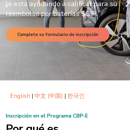
le está ayudando a calificar para su
About CPA
Energy Team
Power Response Commercial Leaders
Customer Notices
reembolso por baterías SGIP.
Customer Service
Our Board
Help Paying Your Bill
Become a Green Leader
Power Response
Call Us
Our Team
Debt Forgiveness [AMP]
Understanding Your Bill
Help Paying Your Bill
News and events
Email Us
Our Community Advisory Committee
Payment Plan
Complete su formulario de inscripción
Understanding Your Bill
Meetings & Agendas
Outage Information
FAQs
Income Qualifed Assistance
Financial Assistance
Customer Notices
News & Events
Medical Baseline
FAQs
Our Clean Energy Sources
Grants & Scholarships
Member Login
Annual Impact Report
Scholarships
Public Documents
Community Benefits Grant
Administrative Documents
Workforce Training and Development
English
|
中文 (中国)
|
한국인
Finances and Budgets
Resolutions
Inscripción en el Programa CBP-E
Meetings & Agendas
Por qué es