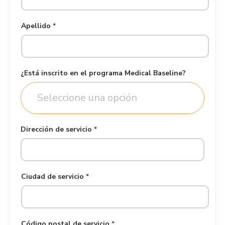
r
i
t
Apellido
*
o
i
n
s
¿Está inscrito en el programa Medical Baseline?
c
r
Seleccione una opción
i
t
o
Dirección de servicio
*
Ciudad de servicio
*
Código postal de servicio
*