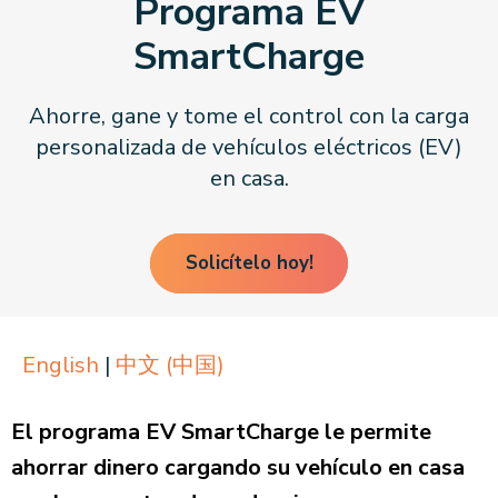
Programa EV
About CPA
Energy Team
Power Response Commercial Leaders
Customer Notices
SmartCharge
Customer Service
Our Board
Help Paying Your Bill
Become a Green Leader
Power Response
Call Us
Our Team
Debt Forgiveness [AMP]
Understanding Your Bill
Help Paying Your Bill
News and events
Ahorre, gane y tome el control con la carga
Email Us
Our Community Advisory Committee
Payment Plan
Understanding Your Bill
personalizada de vehículos eléctricos (EV)
Meetings & Agendas
Outage Information
FAQs
Income Qualifed Assistance
Financial Assistance
en casa.
Customer Notices
News & Events
Medical Baseline
FAQs
Our Clean Energy Sources
Grants & Scholarships
Member Login
Solicítelo hoy!
Annual Impact Report
Scholarships
Public Documents
Community Benefits Grant
Administrative Documents
Workforce Training and Development
English
|
中文 (中国)
Finances and Budgets
Resolutions
El programa EV SmartCharge le permite
Meetings & Agendas
ahorrar dinero cargando su vehículo en casa