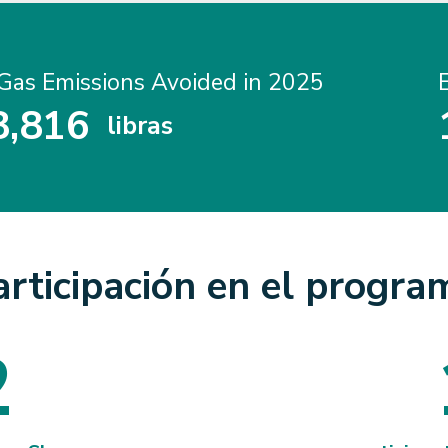
Gas Emissions Avoided in 2025
3
,
8
1
6
libras
3
8
1
6
articipación en el progra
2