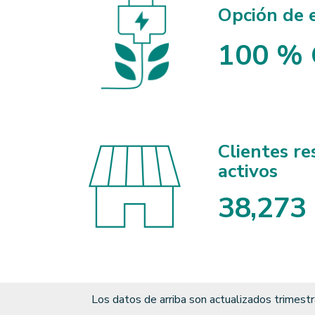
Opción de 
100 % 
Clientes re
activos
3
8
,
2
7
3
3
8
2
7
3
Los datos de arriba son actualizados trimes