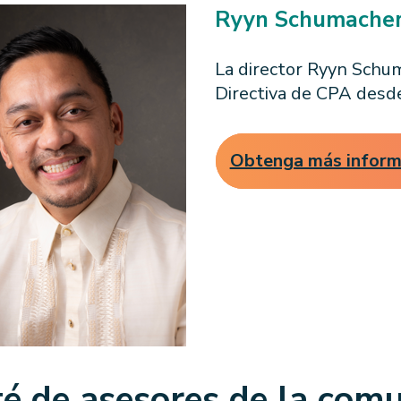
Ryyn Schumache
La director Ryyn Schu
Directiva de CPA desd
Obtenga más inform
é de asesores de la com