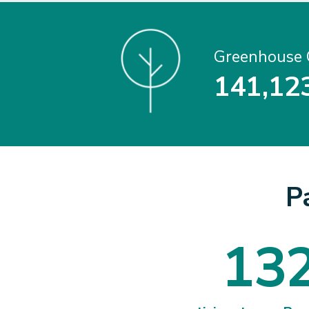
Greenhouse 
1
4
1
,
1
2
1
4
1
1
2
P
1
3