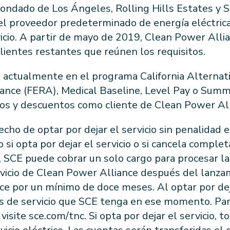
Condado de Los Ángeles, Rolling Hills Estates y 
el proveedor predeterminado de energía eléctric
vicio. A partir de mayo de 2019, Clean Power Alli
lientes restantes que reúnen los requisitos.
to actualmente en el programa California Alternat
tance (FERA), Medical Baseline, Level Pay o Sum
cios y descuentos como cliente de Clean Power All
echo de optar por dejar el servicio sin penalidad
si opta por dejar el servicio o si cancela comple
o, SCE puede cobrar un solo cargo para procesar 
ervicio de Clean Power Alliance después del lanza
e por un mínimo de doce meses. Al optar por deja
nes de servicio que SCE tenga en ese momento. Par
visite sce.com/tnc. Si opta por dejar el servicio, t