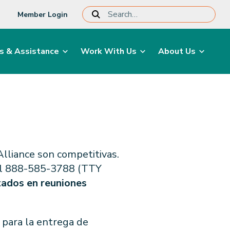
Member Login
s & Assistance
Work With Us
About Us
Alliance son competitivas.
 al 888-585-3788 (TTY
tados en reuniones
 para la entrega de