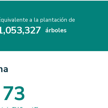
Equivalente a la plantación de
1
,
0
5
3
,
3
2
7
árboles
1
0
5
3
3
2
7
ma
7
3