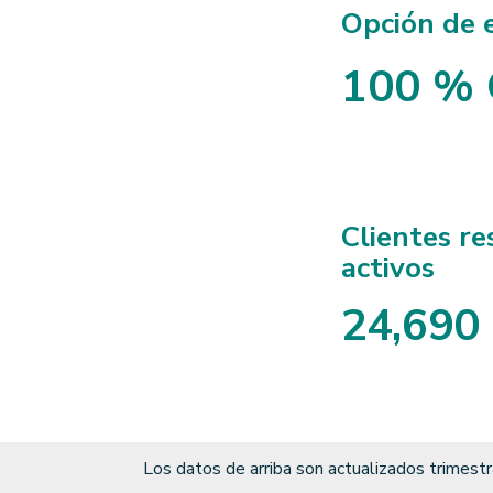
Opción de 
100 % 
Clientes re
activos
2
4
,
6
9
0
2
4
6
9
0
Los datos de arriba son actualizados trimes