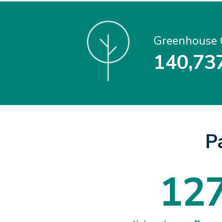
Greenhouse 
1
4
0
,
7
3
1
4
0
7
3
P
1
2