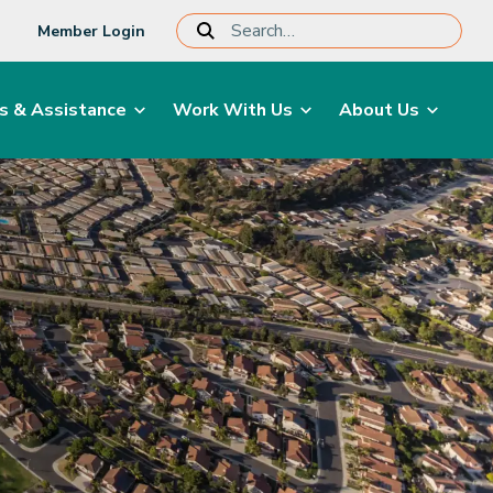
Member Login
s & Assistance
Work With Us
About Us