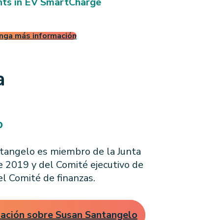
7
3
nts in EV SmartCharge
nga más información
a
o
ntangelo es miembro de la Junta
 2019 y del Comité ejecutivo de
l Comité de finanzas.
ación sobre Susan Santangelo