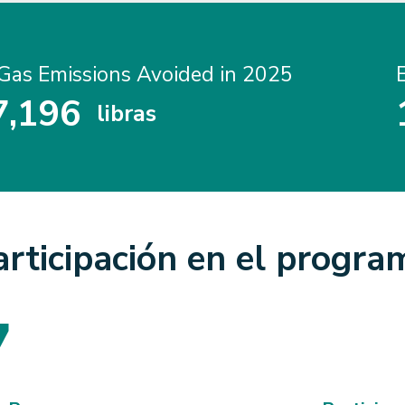
Gas Emissions Avoided in 2025
7
,
1
9
6
libras
7
1
9
6
articipación en el progra
7