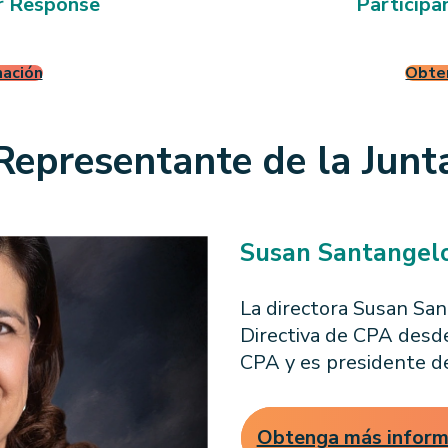
7
r Response
Participa
ación
Obte
Representante de la Junt
Susan Santangel
La directora Susan Sa
Directiva de CPA desde
CPA y es presidente de
Obtenga más inform